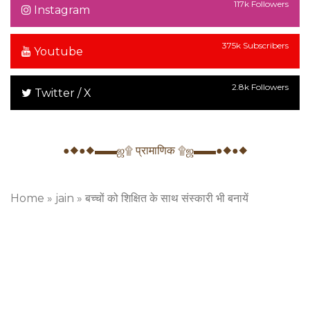
117k Followers
Instagram
375k Subscribers
Youtube
2.8k Followers
Twitter / X
●◆●◆▬▬ஜ۩ प्रामाणिक ۩ஜ▬▬●◆●◆
Home
»
jain
»
बच्चों को शिक्षित के साथ संस्कारी भी बनायें