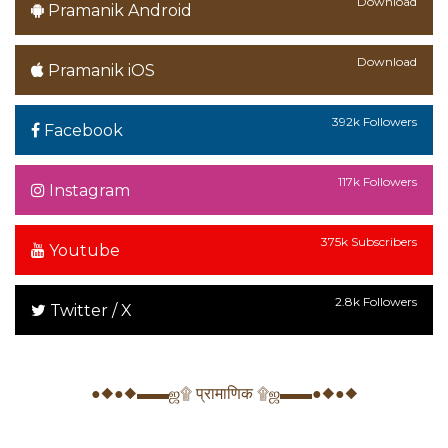
Download
Pramanik Android
Download
Pramanik iOS
392k Followers
Facebook
117k Followers
Instagram
375k Subscribers
Youtube
2.8k Followers
Twitter / X
●◆●◆▬▬ஜ۩ प्रामाणिक ۩ஜ▬▬●◆●◆