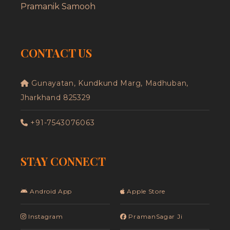
Pramanik Samooh
CONTACT US
Gunayatan, Kundkund Marg, Madhuban,
Jharkhand 825329
+91-7543076063
STAY CONNECT
Android App
Apple Store
Instagram
PramanSagar Ji