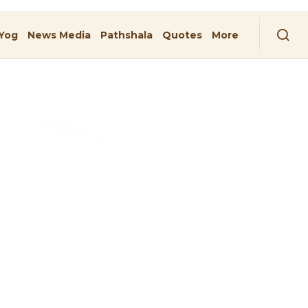
Yog
News Media
Pathshala
Quotes
More