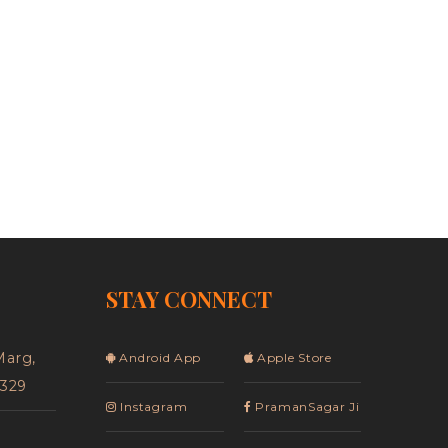
est
hare
STAY CONNECT
Marg,
Android App
Apple Store
5329
Instagram
PramanSagar Ji