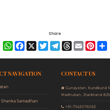
Share
WhatsApp
Facebook
X
Twitter
Telegram
Threads
Email
Pinter
S
CT NAVIGATION
CONTACT US
atan
Gunayatan, Kundkund 
Madhuban, Jharkhand 82
f Shanka Samadhan
+91-7543076063