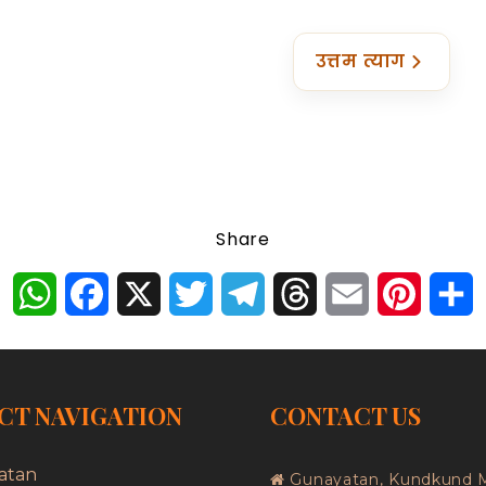
उत्तम त्याग
Share
WhatsApp
Facebook
X
Twitter
Telegram
Threads
Email
Pinter
S
CT NAVIGATION
CONTACT US
atan
Gunayatan, Kundkund 