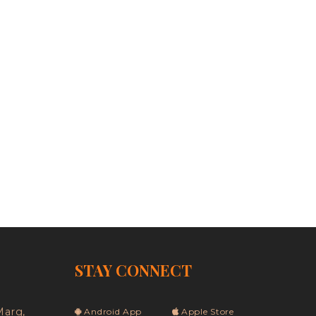
est
hare
STAY CONNECT
Marg,
Android App
Apple Store