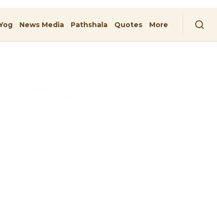
Yog
News Media
Pathshala
Quotes
More