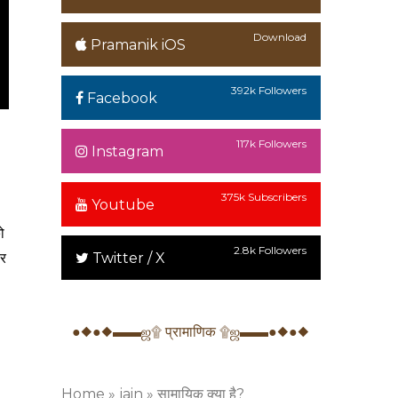
Download
Pramanik iOS
392k Followers
Facebook
117k Followers
Instagram
375k Subscribers
Youtube
ो
2.8k Followers
गर
Twitter / X
●◆●◆▬▬ஜ۩ प्रामाणिक ۩ஜ▬▬●◆●◆
Home
»
jain
»
सामायिक क्या है?