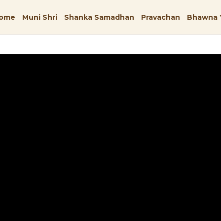
ome
Muni Shri
Shanka Samadhan
Pravachan
Bhawna 