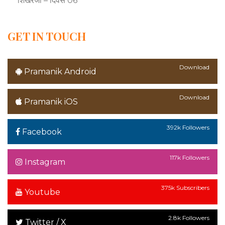
शिखरजी – दिवस 06
GET IN TOUCH
Download
Pramanik Android
Download
Pramanik iOS
392k Followers
Facebook
117k Followers
Instagram
375k Subscribers
Youtube
2.8k Followers
Twitter / X