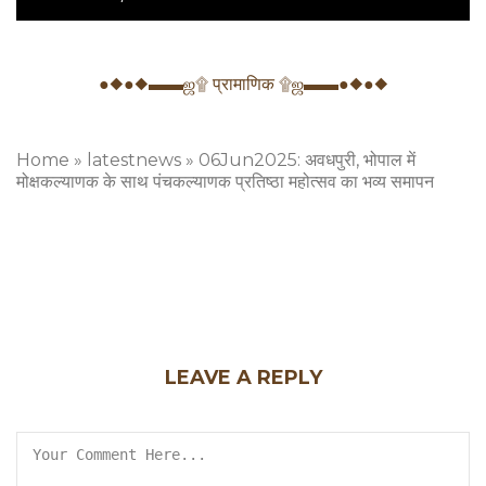
●◆●◆▬▬ஜ۩ प्रामाणिक ۩ஜ▬▬●◆●◆
Home
»
latestnews
»
06Jun2025: अवधपुरी, भोपाल में
मोक्षकल्याणक के साथ पंचकल्याणक प्रतिष्ठा महोत्सव का भव्य समापन
LEAVE A REPLY