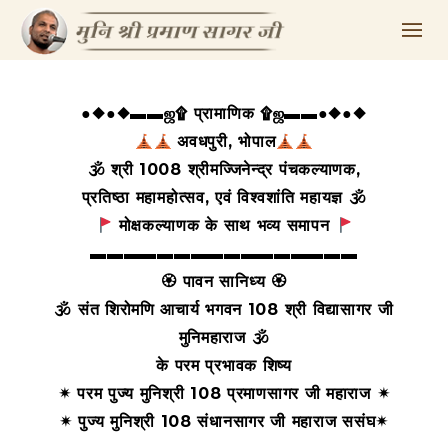
●◆●◆▬▬ஜ۩ प्रामाणिक ۩ஜ▬▬●◆●◆
अवधपुरी, भोपाल
🕉 श्री 1008 श्रीमज्जिनेन्द्र पंचकल्याणक,
प्रतिष्ठा महामहोत्सव, एवं विश्वशांति महायज्ञ 🕉
मोक्षकल्याणक के साथ भव्य समापन
▬▬▬▬▬▬▬▬▬▬▬▬▬▬▬▬
🏵 पावन सानिध्य 🏵
🕉 संत शिरोमणि आचार्य भगवन 108
श्री विद्यासागर जी
मुनिमहाराज 🕉
के परम प्रभावक शिष्य
✴ परम पुज्य मुनिश्री 108 प्रमाणसागर जी
महाराज ✴
✴ पुज्य मुनिश्री 108 संधानसागर जी महाराज ससंघ✴