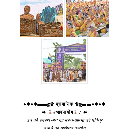
●◆●◆▬▬ஜ۩ प्रामाणिक ۩ஜ▬▬●◆●◆
➡
‍♂भावनायोग
‍♂ ⬅
तन को स्वस्थ-मन को मस्त-आत्मा को पवित्र
बनाने का अभिनव प्रयोग