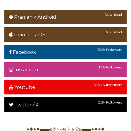
Download
Pramanik Android
Download
Pramanik iOS
392k Followers
Facebook
117k Followers
Instagram
375k Subscribers
Youtube
2.8k Followers
Twitter / X
●◆●◆▬▬ஜ۩ प्रामाणिक ۩ஜ▬▬●◆●◆