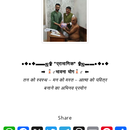
●◆●◆▬▬ஜ۩ *प्रामाणिक* ۩ஜ▬▬●◆●◆
➡
‍♂भावना योग
‍♂ ⬅
तन को स्वस्थ – मन को मस्त – आत्मा को पवित्र
बनाने का अभिनव प्रयोग
Share