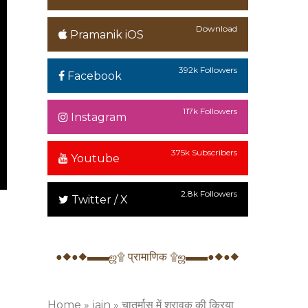
Download
Pramanik iOS
392k Followers
Facebook
117k Followers
Instagram
375k Subscribers
Youtube
2.8k Followers
Twitter / X
●◆●◆▬▬ஜ۩ प्रामाणिक ۩ஜ▬▬●◆●◆
Home
»
jain
»
चातुर्मास में श्रावक की क्रिया