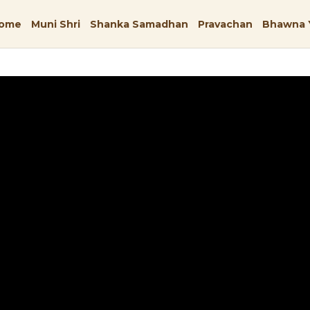
ome
Muni Shri
Shanka Samadhan
Pravachan
Bhawna 