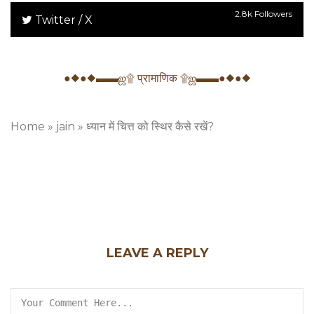
2.8k Followers
Twitter / X
●◆●◆▬▬ஜ۩ प्रामाणिक ۩ஜ▬▬●◆●◆
Home
»
jain
»
ध्यान में चित्त को स्थिर कैसे रखें?
LEAVE A REPLY