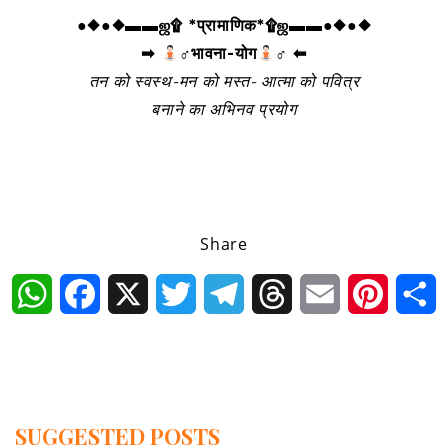
●◆●◆▬▬ஜ۩ *प्रामाणिक*۩ஜ▬▬●◆●◆
➡
‍♂भावना-योग
‍♂ ⬅
तन को स्वस्थ-मन को मस्त- आत्मा को पवित्र
बनाने का अभिनव प्रयोग
Share
WhatsApp
Facebook
X
Twitter
Telegram
Threads
Email
Pintere
S
SUGGESTED POSTS