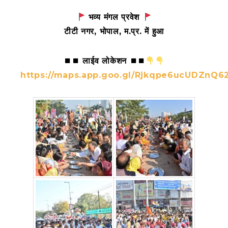
भव्य मंगल प्रवेश
टीटी नगर, भोपाल, म.प्र. में हुआ
⏹⏹ लाईव लोकेशन ⏹⏹
https://maps.app.goo.gl/Rjkqpe6ucUDZnQ6