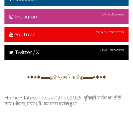
117k Followers
Instagram
375k Subscribers
Youtube
2.8k Followers
Twitter / X
●◆●◆▬▬ஜ۩ प्रामाणिक ۩ஜ▬▬●◆●◆
Home
»
latestnews
»
02Feb2025: मुनिश्री ससंघ का टीटी
नगर (भोपाल, म.प्र.) में भव्य मंगल प्रवेश हुआ