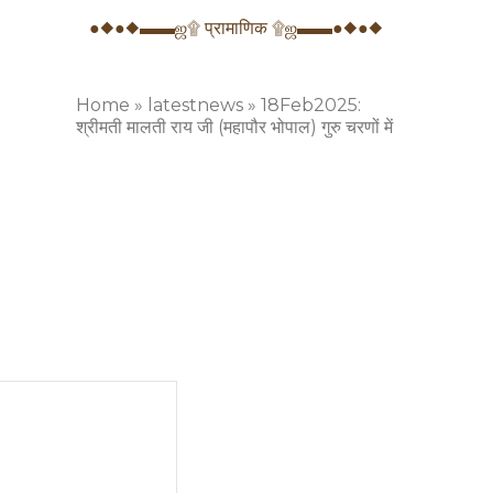
●◆●◆▬▬ஜ۩ प्रामाणिक ۩ஜ▬▬●◆●◆
Home
»
latestnews
»
18Feb2025:
श्रीमती मालती राय जी (महापौर भोपाल) गुरु चरणों में