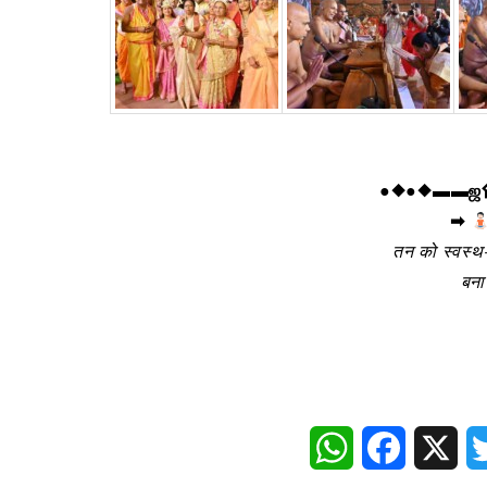
●◆●◆▬▬ஜ۩ 
➡
तन को स्वस्थ
बना
WhatsApp
Faceboo
X