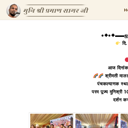
H
●◆●◆▬▬ஜ۩
दि
आज दिनां
श्रीमती मालत
पंचकल्याणक स्थल
परम पूज्य मुनिश्री
दर्शन कर