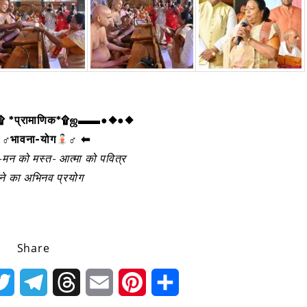
*प्रामाणिक*۩ஜ▬▬●◆●◆
‍♂भावना-योग
‍♂ ⬅
-मन को मस्त- आत्मा को पवित्र
ने का अभिनव प्रयोग
Share
k
Twitter
Telegram
Threads
Email
Pinterest
Share