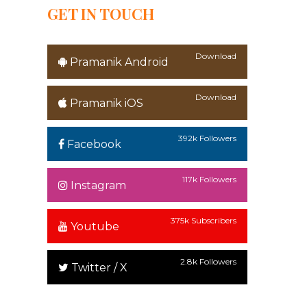
GET IN TOUCH
Download
Pramanik Android
Download
Pramanik iOS
392k Followers
Facebook
117k Followers
Instagram
375k Subscribers
Youtube
2.8k Followers
Twitter / X