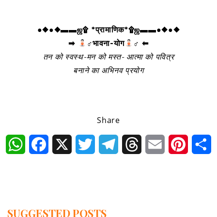
●◆●◆▬▬ஜ۩ *प्रामाणिक*۩ஜ▬▬●◆●◆
➡
‍♂भावना-योग
‍♂ ⬅
तन को स्वस्थ-मन को मस्त- आत्मा को पवित्र
बनाने का अभिनव प्रयोग
Share
WhatsApp
Facebook
X
Twitter
Telegram
Threads
Email
Pintere
S
SUGGESTED POSTS