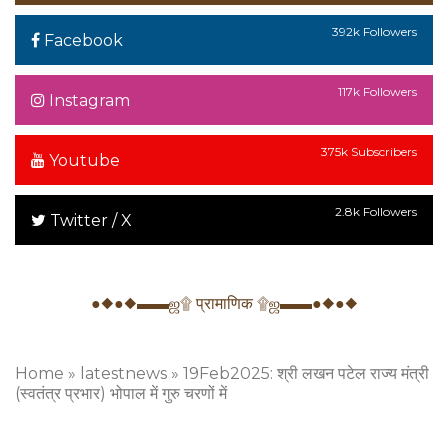
392k Followers
Facebook
117k Followers
Instagram
375k Subscribers
Youtube
2.8k Followers
Twitter / X
●◆●◆▬▬ஜ۩ प्रामाणिक ۩ஜ▬▬●◆●◆
Home
»
latestnews
»
19Feb2025: श्री लखन पटेल राज्य मंत्री
(स्वतंत्र प्रभार) भोपाल में गुरु चरणों में