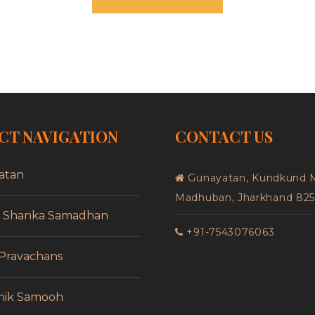
CT NAVIGATION
CONTACT US
atan
Gunayatan, Kundkund 
Madhuban, Jharkhand 82
f Shanka Samadhan
+91-7543076063
 Pravachans
nik Samooh