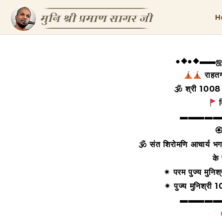
H
●◆●◆▬▬ஜ۩
राहतग
🕉 श्री 1008 श
द
▬▬▬▬▬
🏵
🕉 संत शिरोमणि आचार्य 
के
✴ परम पुज्य मुनि
✴ पुज्य मुनिश्री
▬▬▬▬▬