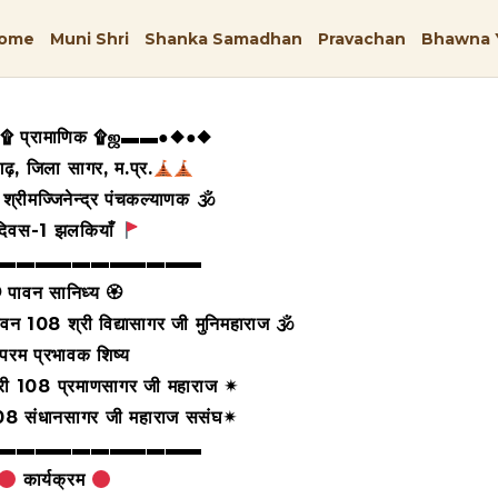
ome
Muni Shri
Shanka Samadhan
Pravachan
Bhawna 
 प्रामाणिक ۩ஜ▬▬●◆●◆
ढ़, जिला सागर, म.प्र.
्रीमज्जिनेन्द्र पंचकल्याणक 🕉
िवस-1 झलकियाँ
▬▬▬▬▬▬▬▬▬▬▬
 पावन सानिध्य 🏵
भगवन 108
श्री विद्यासागर जी मुनिमहाराज 🕉
 परम प्रभावक शिष्य
श्री 108 प्रमाणसागर जी
महाराज ✴
 108 संधानसागर जी महाराज ससंघ✴
▬▬▬▬▬▬▬▬▬▬▬
कार्यक्रम