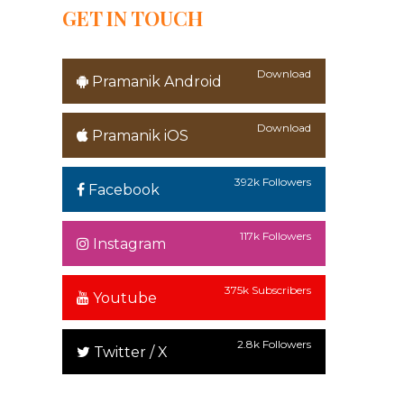
GET IN TOUCH
Download
Pramanik Android
Download
Pramanik iOS
392k Followers
Facebook
117k Followers
Instagram
375k Subscribers
Youtube
2.8k Followers
Twitter / X