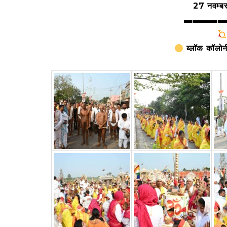
27 नवम्ब
▬▬▬▬▬
ब्लॉक कॉलोनी