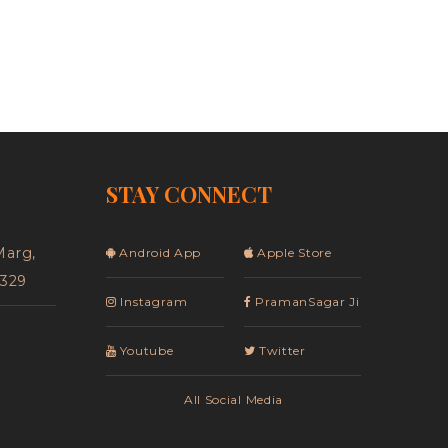
STAY CONNECT
Marg,
Android App
Apple Store
5329
Instagram
PramanSagar Ji
Youtube
Twitter
All Social Media