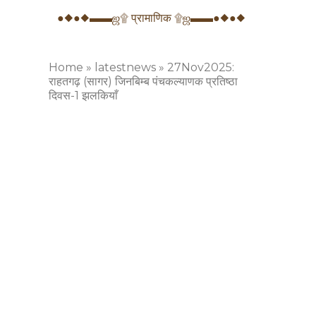
●◆●◆▬▬ஜ۩ प्रामाणिक ۩ஜ▬▬●◆●◆
Home
»
latestnews
»
27Nov2025:
राहतगढ़ (सागर) जिनबिम्ब पंचकल्याणक प्रतिष्ठा
दिवस-1 झलकियाँ