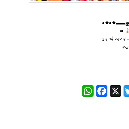
●◆●◆▬▬ஜ۩
➡
तन को स्वस्थ –
बना
WhatsApp
Faceboo
X