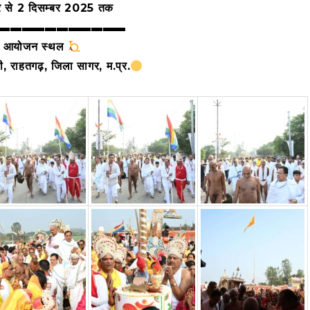
र से 2 दिसम्बर 2025 तक
▬▬▬▬▬▬▬▬▬▬▬
आयोजन स्थल
, राहतगढ़, जिला सागर, म.प्र.