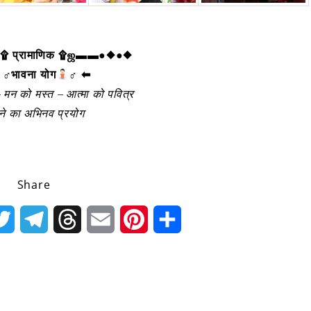
 प्रामाणिक ۩ஜ▬▬●◆●◆
‍♂भावना योग
‍♂ ⬅
 मन को मस्त – आत्मा को पवित्र
ने का अभिनव प्रयोग
Share
k
Twitter
Telegram
Threads
Email
Pinterest
Share