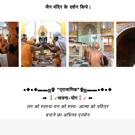
जैन मंदिर के दर्शन किये।
●◆●◆▬▬ஜ۩ *प्रामाणिक*۩ஜ▬▬●◆●◆
➡
‍♂भावना-योग
‍♂ ⬅
तन को स्वस्थ-मन को मस्त- आत्मा को पवित्र
बनाने का अभिनव प्रयोग