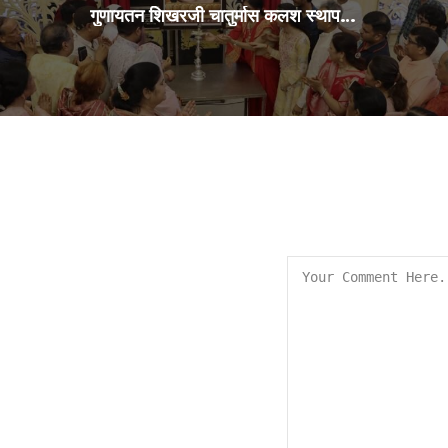
गुणायतन शिखरजी चातुर्मास कलश स्थापना 29Jul2026