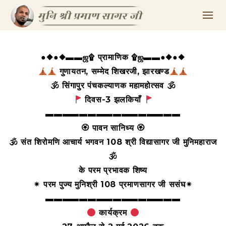
●◆●◆▬▬ஜ۩ प्रामाणिक ۩ஜ▬▬●◆●◆
गुणायतन, सम्मेद शिखरजी, झारखण्ड
🕉 सिंगापुर पंचकल्याणक महामहोत्सव 🕉
दिवस-3 झलकियाँ
▬▬▬▬▬▬▬▬▬▬▬▬▬▬▬▬
🏵 पावन सानिध्य 🏵
🕉 संत शिरोमणि आचार्य भगवन 108
श्री विद्यासागर जी मुनिमहाराज
🕉
के परम प्रभावक शिष्य
✴ परम पुज्य मुनिश्री 108 प्रमाणसागर जी ससंघ
✴
▬▬▬▬▬▬▬▬▬▬▬▬▬▬▬▬
कार्यक्रम