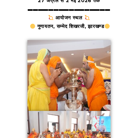
27 अप्रैल से 2 मई 2026 तक
▬▬▬▬▬▬▬▬▬▬▬▬▬▬▬▬
आयोजन स्थल
गुणायतन, सम्मेद शिखरजी, झारखण्ड