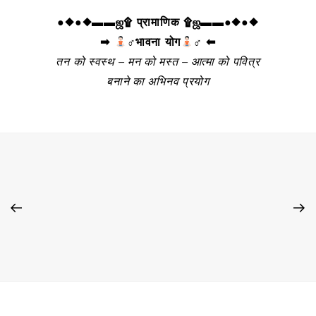
●◆●◆▬▬ஜ۩ प्रामाणिक ۩ஜ▬▬●◆●◆
➡
‍♂भावना योग
‍♂ ⬅
तन को स्वस्थ – मन को मस्त – आत्मा को पवित्र
बनाने का अभिनव प्रयोग