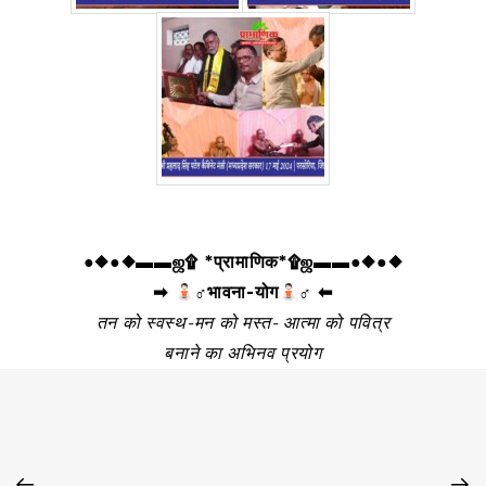
●◆●◆▬▬ஜ۩ *प्रामाणिक*۩ஜ▬▬●◆●◆
➡
‍♂भावना-योग
‍♂ ⬅
तन को स्वस्थ-मन को मस्त- आत्मा को पवित्र
बनाने का अभिनव प्रयोग