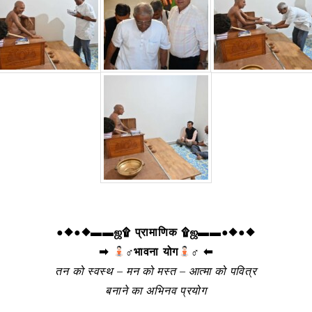
●◆●◆▬▬ஜ۩ प्रामाणिक ۩ஜ▬▬●◆●◆
➡
‍♂भावना योग
‍♂ ⬅
तन को स्वस्थ – मन को मस्त – आत्मा को पवित्र
बनाने का अभिनव प्रयोग