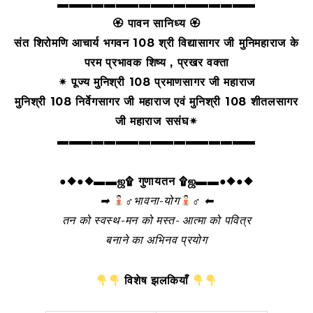
▬▬▬▬▬▬▬▬▬▬▬▬▬▬▬▬▬
🏵 पावन सानिध्य 🏵
संत शिरोमणि आचार्य भगवन 108 श्री विद्यासागर जी मुनिमहाराज के
परम प्रभावक शिष्य , प्रखर वक्ता
✴ पूज्य मुनिश्री 108 प्रमाणसागर जी महाराज
मुनिश्री 108 निर्वेगसागर जी महाराज एवं मुनिश्री 108 शीतलसागर
जी महाराज ससंघ✴
▬▬▬▬▬▬▬▬▬▬▬▬▬▬▬▬▬
●◆●◆▬▬ஜ۩ गुणायतन ۩ஜ▬▬●◆●◆
➡
‍♂भावना-योग
‍♂ ⬅
तन को स्वस्थ-मन को मस्त- आत्मा को पवित्र
बनाने का अभिनव प्रयोग
विशेष झलकियाँ