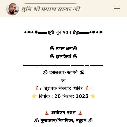
●◆●◆▬▬ஜ۩ गुणायतन ۩ஜ▬▬●◆●◆
🏵 उत्तम क्षमा🏵
🏵 झलकियां 🏵
▬▬▬▬▬▬▬▬▬▬▬▬▬▬▬▬▬
🕉 दसलक्षण-महापर्व 🕉
एवं
‍♂ श्रावक संस्कार शिविर
‍♂
दिनांक : 28 सितंबर 2023
आयोजन स्थल
🕉 गुणायतन/निहारिका, मधुबन 🕉