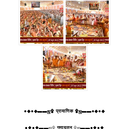
●◆●◆▬▬
ஜ۩ प्रामाणिक ۩ஜ
▬▬●◆●◆
●◆●◆▬▬ஜ۩
गुणायतन
۩ஜ▬▬●◆●◆