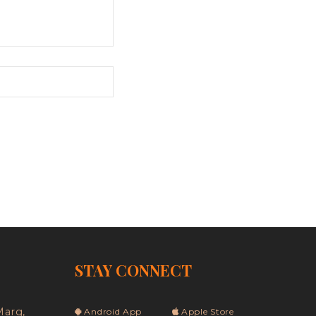
STAY CONNECT
Marg,
Android App
Apple Store