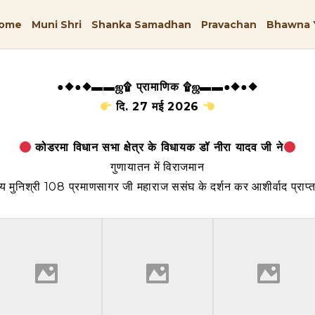
ome
Muni Shri
Shanka Samadhan
Pravachan
Bhawna 
●◆●◆▬▬ஜ۩ प्रामाणिक ۩ஜ▬▬●◆●◆
दि. 27 मई 2026
कोडरमा विधान सभा क्षेत्र के विधायक डॉ नीरा यादव जी ने
गुणायातन में विराजमान
्य मुनिश्री 108 प्रमाणसागर जी महाराज ससंघ के दर्शन कर आशीर्वाद प्राप