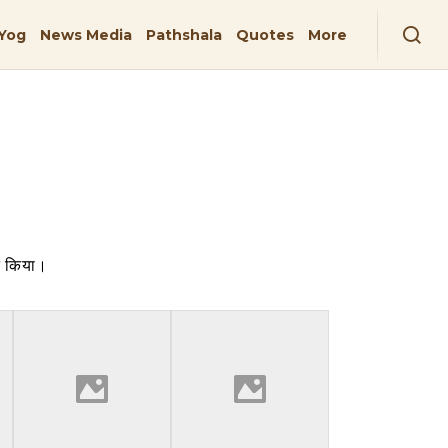
Yog
News Media
Pathshala
Quotes
More
्त किया।