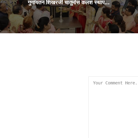
गुणायतन शिखरजी चातुर्मास कलश स्थापना 29Jul2026