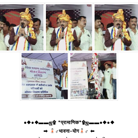
●◆●◆▬▬ஜ۩ *प्रामाणिक*۩ஜ▬▬●◆●◆
➡
‍♂भावना-योग
‍♂ ⬅