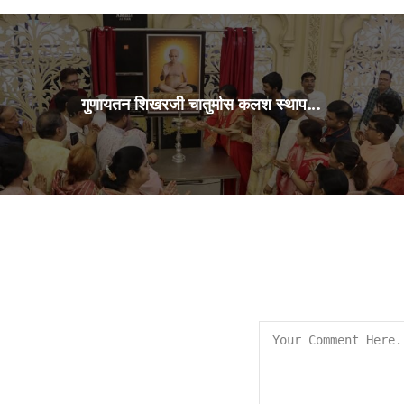
गुणायतन शिखरजी चातुर्मास कलश स्थापना 29Jul2026