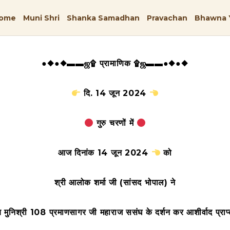
ome
Muni Shri
Shanka Samadhan
Pravachan
Bhawna 
●◆●◆▬▬ஜ۩ प्रामाणिक ۩ஜ▬▬●◆●◆
दि. 14 जून 2024
गुरु चरणों में
आज दिनांक 14 जून 2024
को
श्री आलोक शर्मा जी (सांसद भोपाल)
ने
य मुनिश्री 108 प्रमाणसागर जी महाराज ससंघ के दर्शन कर आशीर्वाद प्रा