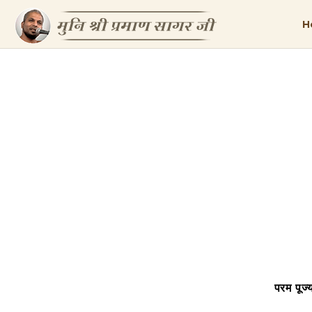
H
परम पूज्