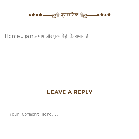
●◆●◆▬▬ஜ۩ प्रामाणिक ۩ஜ▬▬●◆●◆
Home
»
jain
»
पाप और पुण्य बेड़ी के समान है
LEAVE A REPLY