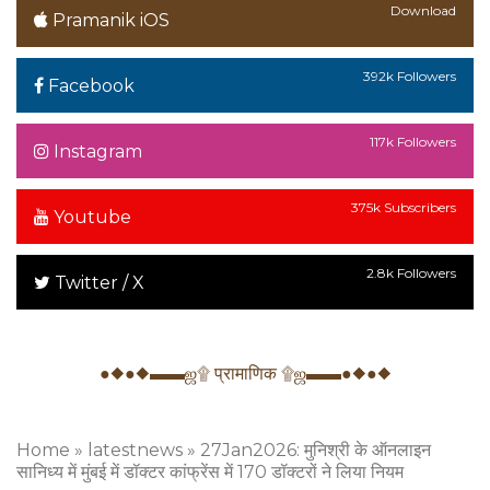
Download
Pramanik iOS
392k Followers
Facebook
117k Followers
Instagram
375k Subscribers
Youtube
2.8k Followers
Twitter / X
●◆●◆▬▬ஜ۩ प्रामाणिक ۩ஜ▬▬●◆●◆
Home
»
latestnews
»
27Jan2026: मुनिश्री के ऑनलाइन
सानिध्य में मुंबई में डॉक्टर कांफ्रेंस में 170 डॉक्टरों ने लिया नियम