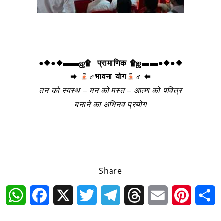
●◆●◆▬▬ஜ۩ प्रामाणिक ۩ஜ▬▬●◆●◆
➡
‍♂भावना योग
‍♂ ⬅
तन को स्वस्थ – मन को मस्त – आत्मा को पवित्र
बनाने का अभिनव प्रयोग
Share
WhatsApp
Facebook
X
Twitter
Telegram
Threads
Email
Pintere
S