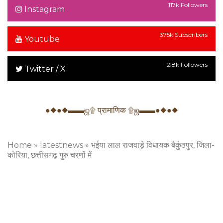
117k Followers
Instagram
375k Subscribers
Youtube
2.8k Followers
Twitter / X
●◆●◆▬▬ஜ۩ प्रामाणिक ۩ஜ▬▬●◆●◆
Home
»
latestnews
»
भईया लाल राजवाड़े विधायक बैकुंठपुर, जिला-
कोरिया, छत्तीसगढ़ गुरु चरणों में