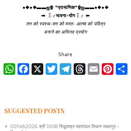
●◆●◆▬▬ஜ۩ *प्रामाणिक*۩ஜ▬▬●◆●◆
➡
‍♂भावना-योग
‍♂ ⬅
तन को स्वस्थ-मन को मस्त- आत्मा को पवित्र
बनाने का अभिनव प्रयोग
Share
WhatsApp
Facebook
X
Twitter
Telegram
Threads
Email
Pintere
S
SUGGESTED POSTS
02Feb2026: श्री 1008 सिद्धचक्र महामंडल विधान जबलपुर –