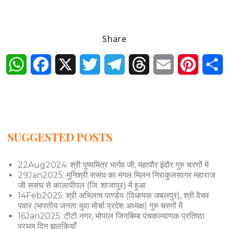
Share
WhatsApp
Facebook
X
Twitter
Telegram
Threads
Email
Pintere
S
SUGGESTED POSTS
22Aug2024: श्री पुष्यमित्र भार्गव जी, महापौर इंदौर गुरु चरणों में
29Jan2025: मुनिश्री ससंघ का मंगल मिलन निराकुलसागर महाराज
जी ससंघ से कालापीपल (जि. शाजापुर) में हुआ
14Feb2025: श्री अभिलाष पाण्डेय (विधायक जबलपुर), श्री वैभव
पवार (भारतीय जनता युवा मोर्चा प्रदेश अध्यक्ष) गुरु चरणों में
16Jan2025: टीटी नगर, भोपाल जिनबिम्ब पंचकल्याणक प्रतिष्ठा
प्रथम दिन झलकियाँ