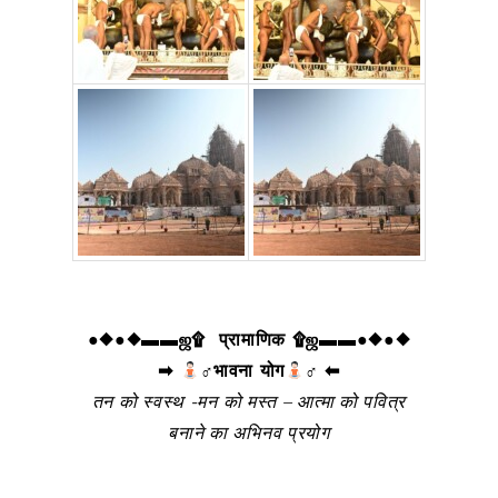
●◆●◆▬▬ஜ۩ प्रामाणिक ۩ஜ▬▬●◆●◆
➡
‍♂भावना योग
‍♂ ⬅
तन को स्वस्थ -मन को मस्त – आत्मा को पवित्र
बनाने का अभिनव प्रयोग