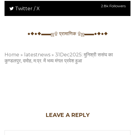
2.8k Followers
Twitter / X
●◆●◆▬▬ஜ۩ प्रामाणिक ۩ஜ▬▬●◆●◆
Home
»
latestnews
»
31Dec2025: मुनिश्री ससंघ का
कुण्डलपुर, दमोह, म.प्र. में भव्य मंगल प्रवेश हुआ
LEAVE A REPLY