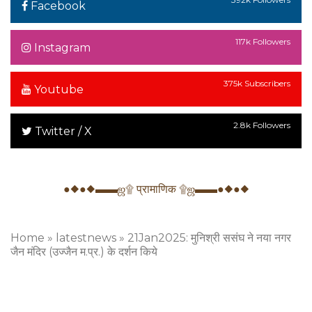
Facebook
117k Followers
Instagram
375k Subscribers
Youtube
2.8k Followers
Twitter / X
●◆●◆▬▬ஜ۩ प्रामाणिक ۩ஜ▬▬●◆●◆
Home
»
latestnews
»
21Jan2025: मुनिश्री ससंघ ने नया नगर
जैन मंदिर (उज्जैन म.प्र.) के दर्शन किये