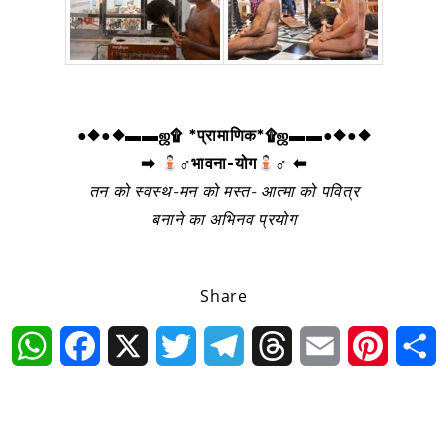
●◆●◆▬▬ஜ۩ *प्रामाणिक*۩ஜ▬▬●◆●◆
➡
‍♂भावना-योग
‍♂ ⬅
तन को स्वस्थ-मन को मस्त- आत्मा को पवित्र
बनाने का अभिनव प्रयोग
Share
WhatsApp
Facebook
X
Twitter
Telegram
Threads
Email
Pintere
S