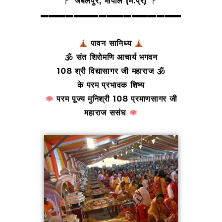
जबलपुर, भोपाल (म.प्र)
▬▬▬▬▬▬▬▬▬▬▬▬▬▬▬▬▬
पावन सानिध्य
🕉 संत शिरोमणि आचार्य भगवन
108 श्री विद्यासागर जी महाराज 🕉
के परम प्रभावक शिष्य
परम पूज्य मुनिश्री 108 प्रमाणसागर जी
महाराज ससंघ