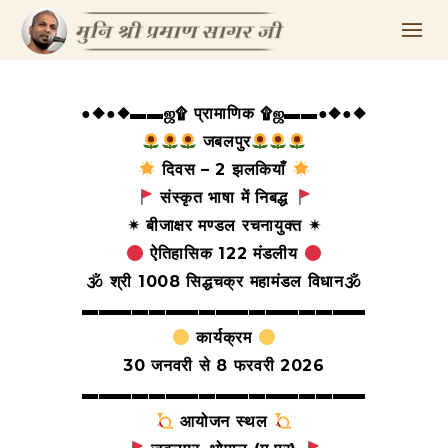
●◆●◆▬▬ஜ۩ प्रामाणिक ۩ஜ▬▬●◆●◆
जबलपुर
दिवस – 2 झलकियाँ
संस्कृत भाषा में निबद्ध
✴ बीजाक्षर मण्डल रचनायुक्त ✴
ऐतिहासिक 122 मंडलीय
🕉 श्री 1008 सिद्धचक्र महामंडल विधान🕉
▬▬▬▬▬▬▬▬▬▬▬▬▬▬▬▬▬
कार्यक्रम
30 जनवरी से 8 फरवरी 2026
▬▬▬▬▬▬▬▬▬▬▬▬▬▬▬▬▬
आयोजन स्थल