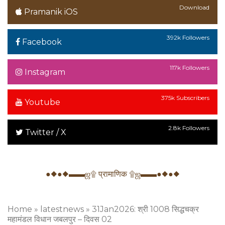
Download
Pramanik iOS
392k Followers
Facebook
117k Followers
Instagram
375k Subscribers
Youtube
2.8k Followers
Twitter / X
●◆●◆▬▬ஜ۩ प्रामाणिक ۩ஜ▬▬●◆●◆
Home
»
latestnews
»
31Jan2026: श्री 1008 सिद्धचक्र
महामंडल विधान जबलपुर – दिवस 02