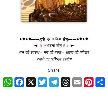
●◆●◆▬▬ஜ۩ प्रामाणिक ۩ஜ▬▬●◆●◆
➡
‍♂भावना योग
‍♂ ⬅
तन को स्वस्थ – मन को मस्त – आत्मा को पवित्र
बनाने का अभिनव प्रयोग
Share
WhatsApp
Facebook
X
Twitter
Telegram
Threads
Email
Pintere
S