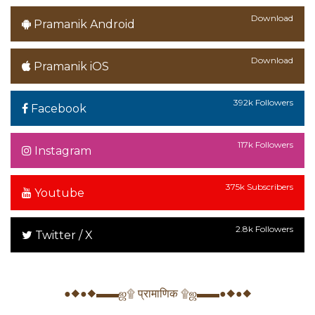
Download
Pramanik Android
Download
Pramanik iOS
392k Followers
Facebook
117k Followers
Instagram
375k Subscribers
Youtube
2.8k Followers
Twitter / X
●◆●◆▬▬ஜ۩ प्रामाणिक ۩ஜ▬▬●◆●◆