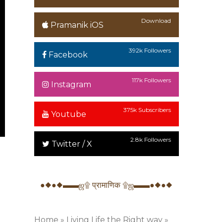
Download
Pramanik iOS
392k Followers
Facebook
117k Followers
Instagram
375k Subscribers
Youtube
2.8k Followers
Twitter / X
●◆●◆▬▬ஜ۩ प्रामाणिक ۩ஜ▬▬●◆●◆
Home
»
Living Life the Right way
»