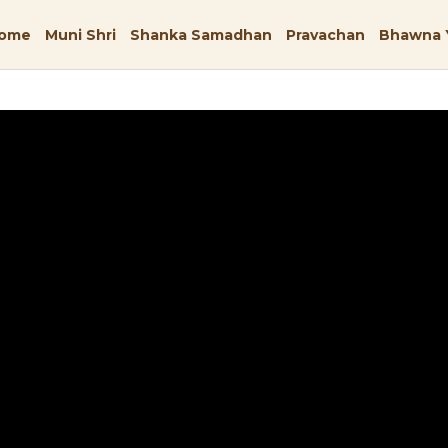
ome
Muni Shri
Shanka Samadhan
Pravachan
Bhawna 