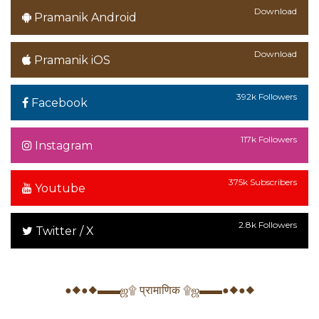
Download
Pramanik Android
Download
Pramanik iOS
392k Followers
Facebook
117k Followers
Instagram
375k Subscribers
Youtube
2.8k Followers
Twitter / X
●◆●◆▬▬ஜ۩ प्रामाणिक ۩ஜ▬▬●◆●◆