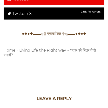
2.8k Followers
Twitter / X
●◆●◆▬▬ஜ۩ प्रामाणिक ۩ஜ▬▬●◆●◆
Home
»
Living Life the Right way
»
शत्रु को मित्र कैसे
बनायें?
LEAVE A REPLY