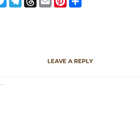
k
Twitter
Telegram
Threads
Email
Pinterest
Share
LEAVE A REPLY