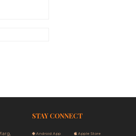
STAY CONNECT
Marg,
Android App
Apple Store