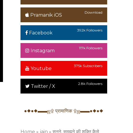
Download
Pramanik iOS
392k Followers
Facebook
117k Followers
Instagram
375k Subscribers
Youtube
2.8k Followers
Twitter / X
●◆●◆▬▬ஜ۩ प्रामाणिक ۩ஜ▬▬●◆●◆
Home
»
jain
»
सुनने, समझने की शक्ति कैसे