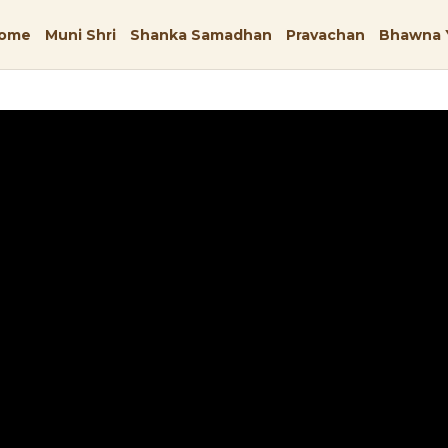
ome
Muni Shri
Shanka Samadhan
Pravachan
Bhawna 