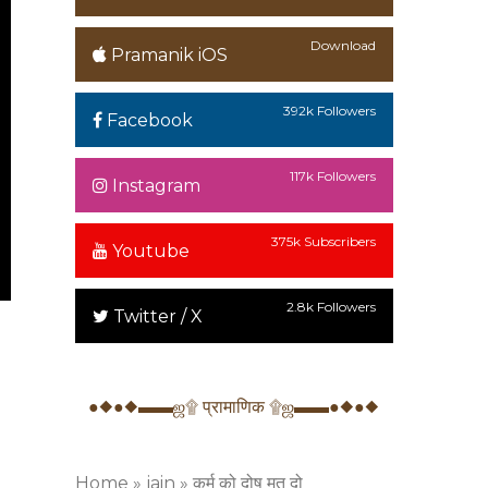
Download
Pramanik iOS
392k Followers
Facebook
117k Followers
Instagram
375k Subscribers
Youtube
2.8k Followers
Twitter / X
●◆●◆▬▬ஜ۩ प्रामाणिक ۩ஜ▬▬●◆●◆
Home
»
jain
»
कर्म को दोष मत दो