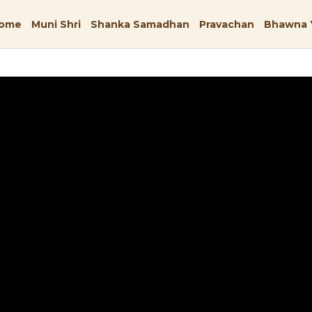
ome
Muni Shri
Shanka Samadhan
Pravachan
Bhawna 