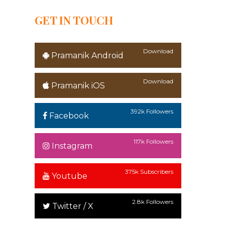
GET IN TOUCH
Download
Pramanik Android
Download
Pramanik iOS
392k Followers
Facebook
117k Followers
Instagram
375k Subscribers
Youtube
2.8k Followers
Twitter / X