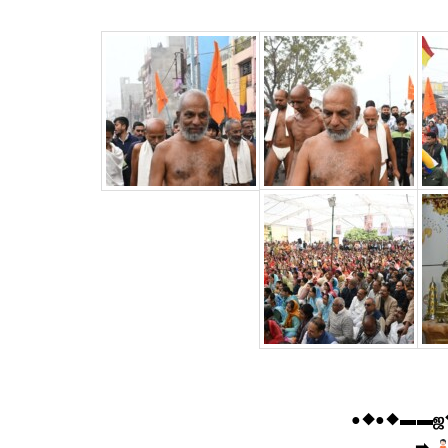
●◆●◆▬▬ஜ۩
➡