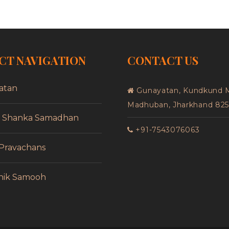
CT NAVIGATION
CONTACT US
atan
Gunayatan, Kundkund 
Madhuban, Jharkhand 82
f Shanka Samadhan
+91-7543076063
 Pravachans
nik Samooh