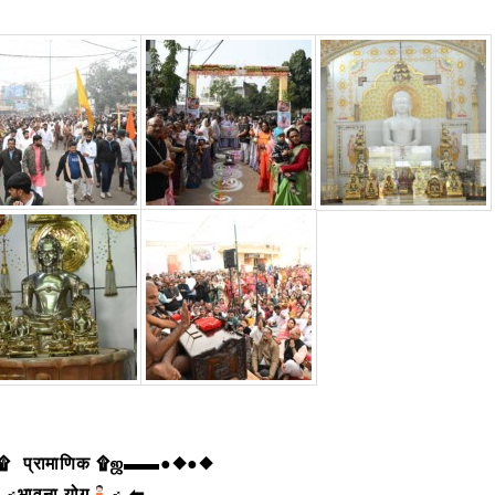
 प्रामाणिक ۩ஜ▬▬●◆●◆
‍♂भावना योग
‍♂ ⬅