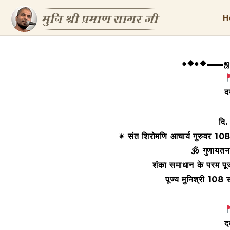
H
●◆●◆▬▬ஜ۩
द
दि
✴ संत शिरोमणि आचार्य गुरुवर 108
🕉 गुणायतन 
शंका समाधान के परम पू
पूज्य मुनिश्री 108
द