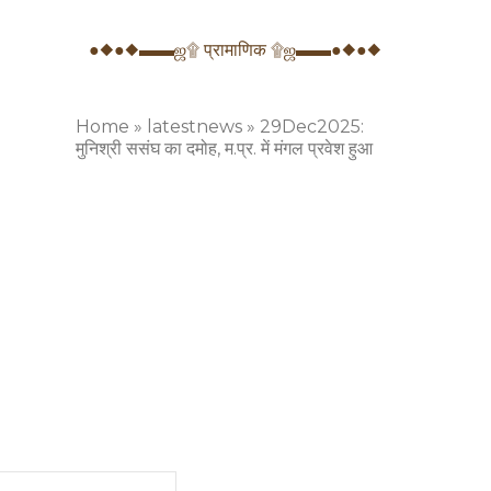
●◆●◆▬▬ஜ۩ प्रामाणिक ۩ஜ▬▬●◆●◆
Home
»
latestnews
»
29Dec2025:
मुनिश्री ससंघ का दमोह, म.प्र. में मंगल प्रवेश हुआ