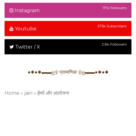
117k Followers
Instagram
375k Subscribers
Youtube
2.8k Followers
Twitter / X
●◆●◆▬▬ஜ۩ प्रामाणिक ۩ஜ▬▬●◆●◆
Home
»
jain
»
ईर्ष्या और आलोचना