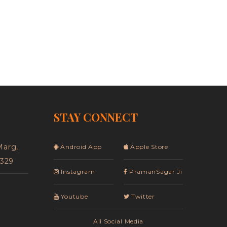
STAY CONNECT
Marg,
Android App
Apple Store
5329
Instagram
PramanSagar Ji
Youtube
Twitter
All Social Media