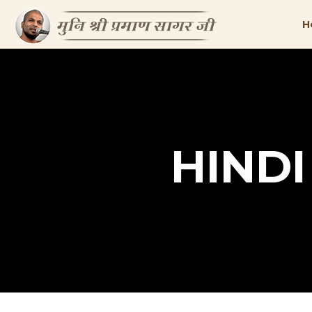
H
HIND