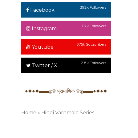
392k Followers
Facebook
े
117k Followers
Instagram
375k Subscribers
Youtube
2.8k Followers
Twitter / X
●◆●◆▬▬ஜ۩ प्रामाणिक ۩ஜ▬▬●◆●◆
Home
»
Hindi Varnmala Series