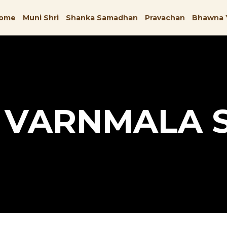
ome
Muni Shri
Shanka Samadhan
Pravachan
Bhawna 
I VARNMALA S