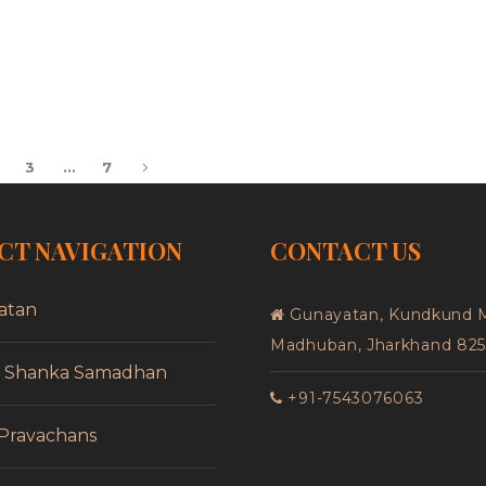
3
…
7
CT NAVIGATION
CONTACT US
atan
Gunayatan, Kundkund 
Madhuban, Jharkhand 82
f Shanka Samadhan
+91-7543076063
 Pravachans