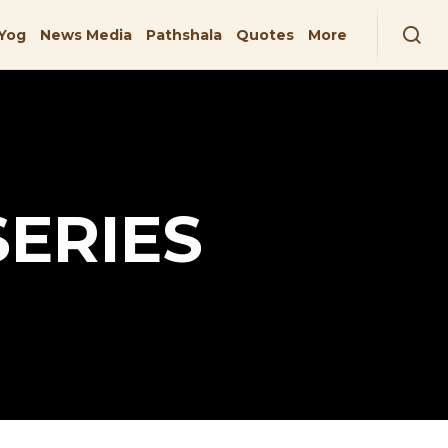
Yog
News Media
Pathshala
Quotes
More
ERIES