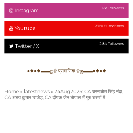
117k Followers
Instagram
375k Subscribers
Youtube
2.8k Followers
Twitter / X
●◆●◆▬▬ஜ۩ प्रामाणिक ۩ஜ▬▬●◆●◆
Home
»
latestnews
»
24Aug2025: CA चरनजोत सिंह नंदा,
CA अभय कुमार छाजेड़, CA दीपक जैन भोपाल में गुरु चरणों में