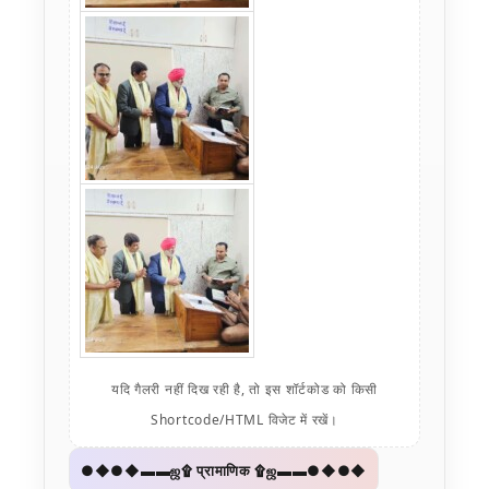
यदि गैलरी नहीं दिख रही है, तो इस शॉर्टकोड को किसी
Shortcode/HTML विजेट में रखें।
●◆●◆▬▬ஜ۩ प्रामाणिक ۩ஜ▬▬●◆●◆