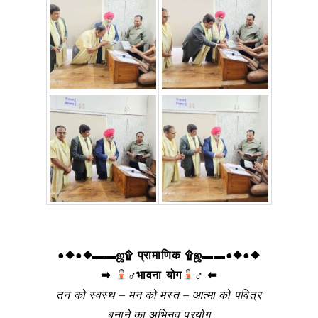
●◆●◆▬▬ஜ۩ प्रामाणिक ۩ஜ▬▬●◆●◆
➡
‍♂भावना योग
‍♂ ⬅
तन को स्वस्थ – मन को मस्त – आत्मा को पवित्र
बनाने का अभिनव प्रयोग