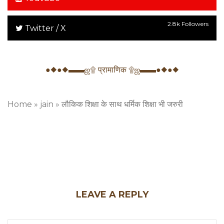
2.8k Followers
Twitter / X
●◆●◆▬▬ஜ۩ प्रामाणिक ۩ஜ▬▬●◆●◆
Home
»
jain
»
लौकिक शिक्षा के साथ धर्मिक शिक्षा भी जरुरी
LEAVE A REPLY