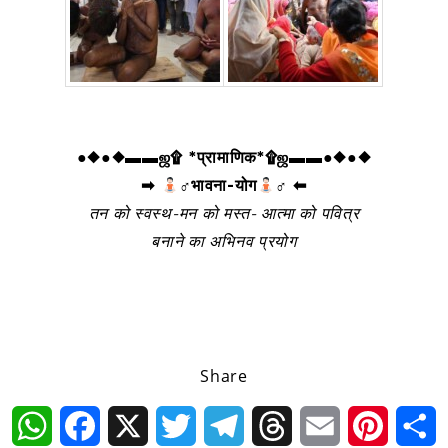
●◆●◆▬▬ஜ۩ *प्रामाणिक*۩ஜ▬▬●◆●◆
➡
‍♂भावना-योग
‍♂ ⬅
तन को स्वस्थ-मन को मस्त- आत्मा को पवित्र
बनाने का अभिनव प्रयोग
Share
WhatsApp
Facebook
X
Twitter
Telegram
Threads
Email
Pintere
S