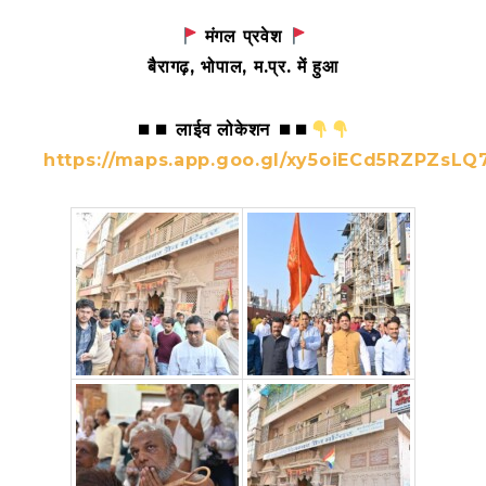
मंगल प्रवेश
बैरागढ़, भोपाल, म.प्र. में हुआ
⏹⏹ लाईव लोकेशन ⏹⏹
https://maps.app.goo.gl/xy5oiECd5RZPZsLQ