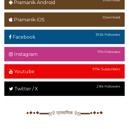
Pramanik Android
Download
Pramanik iOS
392k Followers
Facebook
117k Followers
Instagram
375k Subscribers
Youtube
2.8k Followers
Twitter / X
●◆●◆▬▬ஜ۩ प्रामाणिक ۩ஜ▬▬●◆●◆