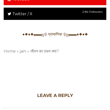
2.8k Followers
Twitter / X
●◆●◆▬▬ஜ۩ प्रामाणिक ۩ஜ▬▬●◆●◆
Home
»
jain
»
जीवन का लक्ष्य क्या?
LEAVE A REPLY