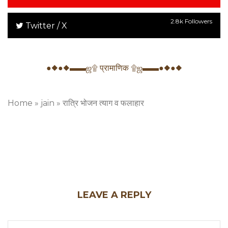
2.8k Followers
Twitter / X
●◆●◆▬▬ஜ۩ प्रामाणिक ۩ஜ▬▬●◆●◆
Home
»
jain
»
रात्रि भोजन त्याग व फलाहार
LEAVE A REPLY