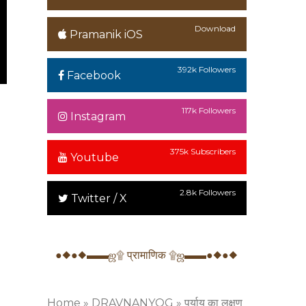
Download
Pramanik iOS
392k Followers
Facebook
117k Followers
Instagram
375k Subscribers
Youtube
2.8k Followers
Twitter / X
●◆●◆▬▬ஜ۩ प्रामाणिक ۩ஜ▬▬●◆●◆
Home
»
DRAVNANYOG
»
पर्याय का लक्षण