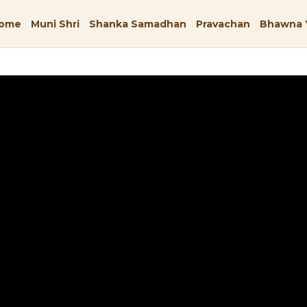
ome
Muni Shri
Shanka Samadhan
Pravachan
Bhawna 