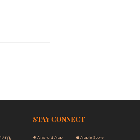
STAY CONNECT
Marg,
Android App
Apple Store