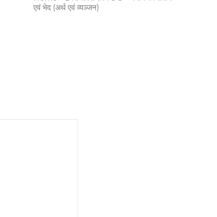
एवं भेद (अर्थ एवं व्यञ्जन)