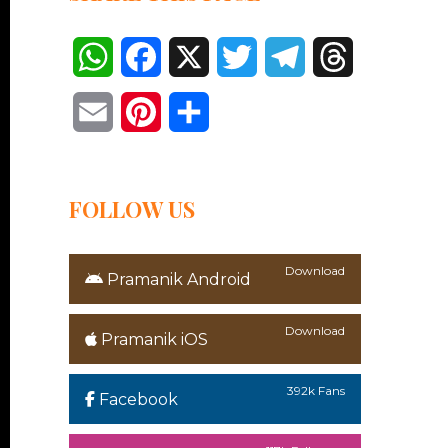
WhatsApp
Facebook
X
Twitter
Telegram
Threads
Email
Pinterest
Share
FOLLOW US
Download
Pramanik Android
Download
Pramanik iOS
392k Fans
Facebook