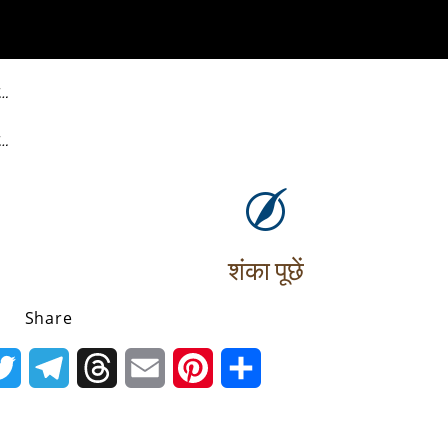
ै…
ै…
शंका पूछें
Share
k
Twitter
Telegram
Threads
Email
Pinterest
Share