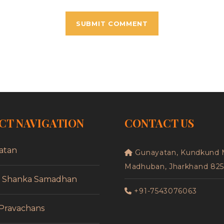
CT NAVIGATION
CONTACT US
atan
Gunayatan, Kundkund 
Madhuban, Jharkhand 82
f Shanka Samadhan
+91-7543076063
 Pravachans