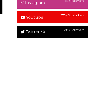
117k Followers
Instagram
375k Subscribers
Youtube
2.8k Followers
Twitter / X