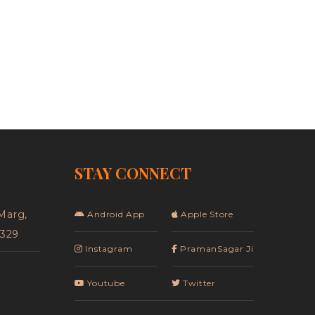
STAY CONNECT
Marg,
Android App
Apple Store
5329
Instagram
PramanSagar Ji
Youtube
Twitter