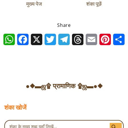
मुख्य पेज
शंका पूछें
Share
WhatsApp
Facebook
X
Twitter
Telegram
Threads
Email
Pintere
S
●◆▬ஜ۩ प्रामाणिक ۩ஜ▬●◆
शंका खोजें