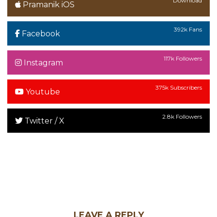
Download
Pramanik iOS
392k Fans
Facebook
117k Followers
Instagram
375k Subscribers
Youtube
2.8k Followers
Twitter / X
LEAVE A REPLY