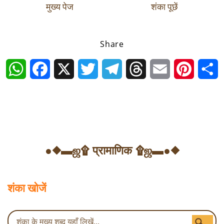
मुख्य पेज
शंका पूछें
Share
WhatsApp
Facebook
X
Twitter
Telegram
Threads
Email
Pintere
S
●◆▬ஜ۩ प्रामाणिक ۩ஜ▬●◆
शंका खोजें