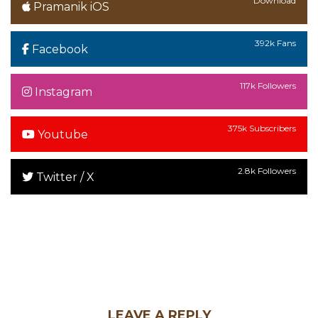
Download
Pramanik iOS
392k Fans
Facebook
117k Followers
Instagram
375k Subscribers
Youtube
2.8k Followers
Twitter / X
LEAVE A REPLY