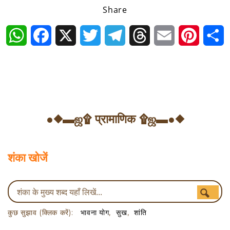
Share
WhatsApp
Facebook
X
Twitter
Telegram
Threads
Email
Pintere
S
●◆▬ஜ۩ प्रामाणिक ۩ஜ▬●◆
शंका खोजें
कुछ सुझाव (क्लिक करें):
भावना योग
सुख
शांति