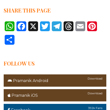
SHARE THIS PAGE
WhatsApp
Facebook
X
Twitter
Telegram
Threads
Email
Pinter
Share
FOLLOW US
Download
Pramanik Android
Download
Pramanik iOS
392k Fans