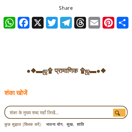
Share
WhatsApp
Facebook
X
Twitter
Telegram
Threads
Email
Pintere
S
●◆▬ஜ۩ प्रामाणिक ۩ஜ▬●◆
शंका खोजें
कुछ सुझाव (क्लिक करें):
भावना योग
सुख
शांति